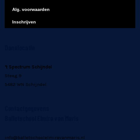
Alg. voorwaarden
Inschrijven
Danslocatie
’t Spectrum Schijndel
Steeg 9
5482 WN Schijndel
Contactgegevens
Balletschool Elmira van Maris
info@balletschoolelmiravanmaris.nl