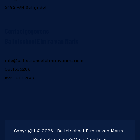
5482 WN Schijndel
Contactgegevens
Balletschool Elmira van Maris
info@balletschoolelmiravanmaris.nl
0651535286
KvK: 73137626
Copyright © 2026 - Balletschool Elmira van Maris |
Realisatie door: ZoMaar Zichtbaar