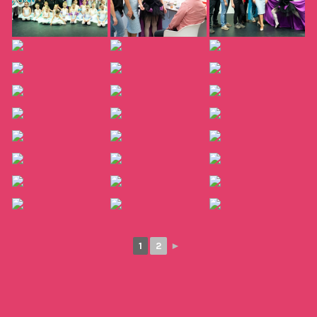
1
2
►