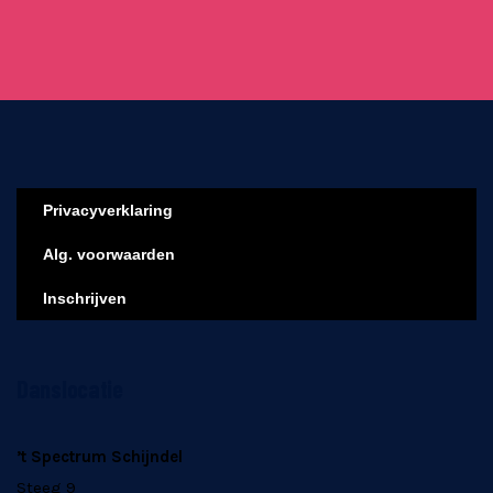
Privacyverklaring
Alg. voorwaarden
Inschrijven
Danslocatie
’t Spectrum Schijndel
Steeg 9