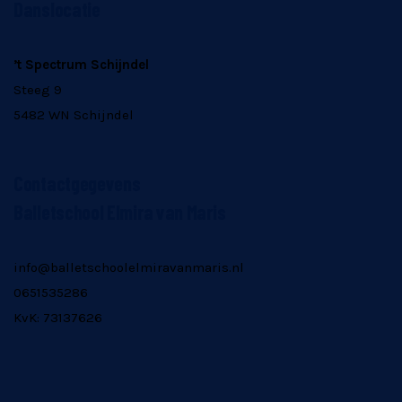
Danslocatie
’t Spectrum Schijndel
Steeg 9
5482 WN Schijndel
Contactgegevens
Balletschool Elmira van Maris
info@balletschoolelmiravanmaris.nl
0651535286
KvK: 73137626