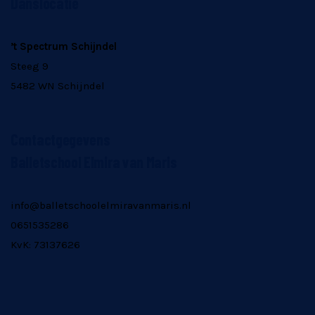
Danslocatie
’t Spectrum Schijndel
Steeg 9
5482 WN Schijndel
Contactgegevens
Balletschool Elmira van Maris
info@balletschoolelmiravanmaris.nl
0651535286
KvK: 73137626