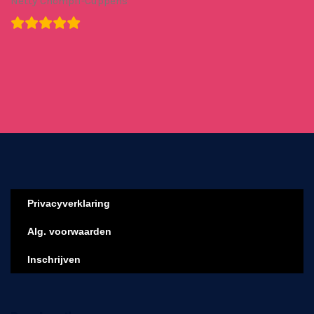
Netty Chömpff-Cuppens
Privacyverklaring
Alg. voorwaarden
Inschrijven